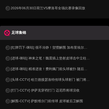
2026年06月30日荷兰VS摩洛哥全场比赛录像回放
足球集锦
[红牌罚下-咪咕] 很不冷静！贺惯解围 加布里埃尔亮鞋钉染红
[进球-咪咕] 神来之笔！魏震插上垫射皮球击中立柱弹入网窝
[进球-咪咕] 精准进攻！费利佩门前头球被扑 随后补射破门
[头球-CCTV] 哈兰德接瑟洛特传球头球射门 被门将没收
[打门-CCTV] 伊萨克穿裆打门 迈尼昂将球没收
[解围-CCTV] 萨默维尔门前传球 皮球被后卫解围