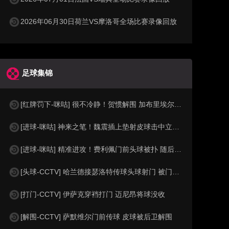
2026年06月30日荷兰VS摩洛哥全场比赛录像回放
足球集锦
[红牌罚下-咪咕] 很不冷静！贺惯解围 加布里埃尔亮鞋钉染红
[进球-咪咕] 神来之笔！魏震插上垫射皮球击中立柱弹入网窝
[进球-咪咕] 精准进攻！费利佩门前头球被扑 随后补射破门
[头球-CCTV] 哈兰德接瑟洛特传球头球射门 被门将没收
[打门-CCTV] 伊萨克穿裆打门 迈尼昂将球没收
[解围-CCTV] 萨默维尔门前传球 皮球被后卫解围