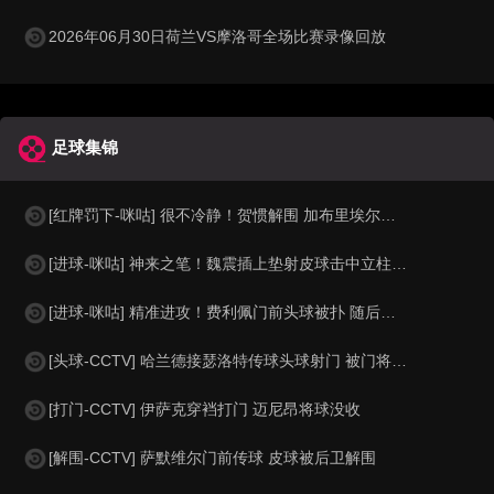
2026年06月30日荷兰VS摩洛哥全场比赛录像回放
足球集锦
[红牌罚下-咪咕] 很不冷静！贺惯解围 加布里埃尔亮鞋钉染红
[进球-咪咕] 神来之笔！魏震插上垫射皮球击中立柱弹入网窝
[进球-咪咕] 精准进攻！费利佩门前头球被扑 随后补射破门
[头球-CCTV] 哈兰德接瑟洛特传球头球射门 被门将没收
[打门-CCTV] 伊萨克穿裆打门 迈尼昂将球没收
[解围-CCTV] 萨默维尔门前传球 皮球被后卫解围