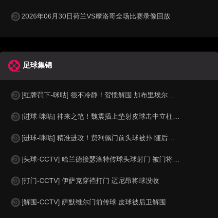
2026年06月30日荷兰VS摩洛哥全场比赛录像回放
足球集锦
[红牌罚下-咪咕] 很不冷静！贺惯解围 加布里埃尔亮鞋钉染红
[进球-咪咕] 神来之笔！魏震插上垫射皮球击中立柱弹入网窝
[进球-咪咕] 精准进攻！费利佩门前头球被扑 随后补射破门
[头球-CCTV] 哈兰德接瑟洛特传球头球射门 被门将没收
[打门-CCTV] 伊萨克穿裆打门 迈尼昂将球没收
[解围-CCTV] 萨默维尔门前传球 皮球被后卫解围