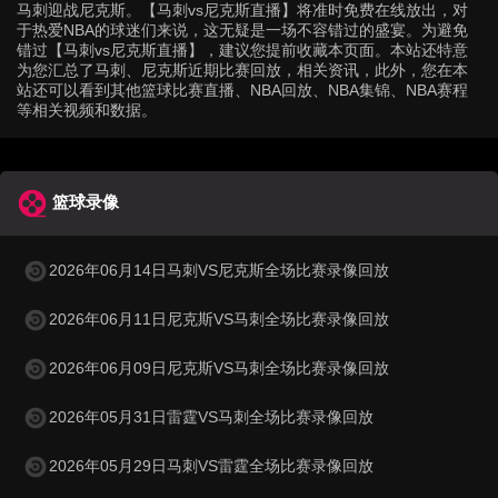
马刺迎战尼克斯。【马刺vs尼克斯直播】将准时免费在线放出，对
于热爱NBA的球迷们来说，这无疑是一场不容错过的盛宴。为避免
错过【马刺vs尼克斯直播】，建议您提前收藏本页面。本站还特意
为您汇总了马刺、尼克斯近期比赛回放，相关资讯，此外，您在本
站还可以看到其他篮球比赛直播、NBA回放、NBA集锦、NBA赛程
等相关视频和数据。
篮球录像
2026年06月14日马刺VS尼克斯全场比赛录像回放
2026年06月11日尼克斯VS马刺全场比赛录像回放
2026年06月09日尼克斯VS马刺全场比赛录像回放
2026年05月31日雷霆VS马刺全场比赛录像回放
2026年05月29日马刺VS雷霆全场比赛录像回放