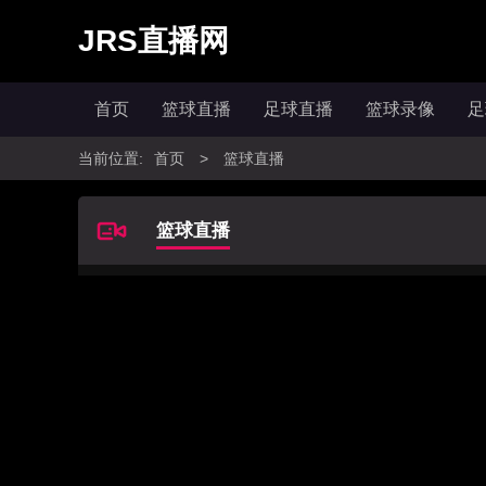
JRS直播网
首页
篮球直播
足球直播
篮球录像
足
当前位置:
首页
>
篮球直播
篮球直播