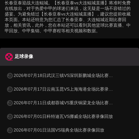
长春亚泰迎战大连鲲城。【长春亚泰vs大连鲲城直播】将准时免费
在线放出，对于热爱中甲的球迷们来说，这无疑是一场不容错过的
盛宴。为避免错过【长春亚泰vs大连鲲城直播】，建议您提前收藏
本页面。本站还特意为您汇总了长春亚泰、大连鲲城近期比赛回
放，相关资讯，此外，您在本站还可以看到其他篮球比赛直播、中
甲回放、中甲集锦、中甲赛程等相关视频和数据。
足球录像
2026年07月18日武汉三镇VS深圳新鹏城全场比赛录像回放
2026年07月17日云南玉昆VS上海海港全场比赛录像回放
2026年07月11日成都蓉城VS重庆铜梁龙全场比赛录像回放
2026年07月01日科特迪瓦VS挪威全场比赛录像回放
2026年07月01日法国VS瑞典全场比赛录像回放