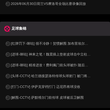
2026年06月30日荷兰VS摩洛哥全场比赛录像回放
足球集锦
[红牌罚下-咪咕] 很不冷静！贺惯解围 加布里埃尔亮鞋钉染红
[进球-咪咕] 神来之笔！魏震插上垫射皮球击中立柱弹入网窝
[进球-咪咕] 精准进攻！费利佩门前头球被扑 随后补射破门
[头球-CCTV] 哈兰德接瑟洛特传球头球射门 被门将没收
[打门-CCTV] 伊萨克穿裆打门 迈尼昂将球没收
[解围-CCTV] 萨默维尔门前传球 皮球被后卫解围