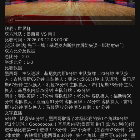
联赛：
世界杯
双方球队：
墨西哥 VS 南非
比赛时间：
2026-06-12 03:00:00
[进球-咪咕] 先下一城！基尼奥内斯抓住后防失误一脚劲射破门
双方比分及数据
总比分：2-0
半场比分：1-0
比赛数据
墨西哥：主队进球：基尼奥内斯9分钟 主队黄牌：23分钟 主队换
人：古铁雷斯66分钟 主队换人：菲达尔戈66分钟 主队进球：希门尼
斯67分钟 主队换人：利拉76分钟 主队换人：希门尼斯76分钟 主队
换人：基尼奥内斯79分钟 主队红牌：92分钟
南非：客队黄牌：17分钟 客队红牌：49分钟 客队换人：福斯特56
分钟 客队换人：亚当斯61分钟 客队黄牌：74分钟 客队换人：雷纳
斯76分钟 客队换人：马普萨77分钟 客队红牌：84分钟
文字直播
5分钟 - 比赛第5分钟，墨西哥取得了本场比赛的第1个角球9分钟 -
第1个进球！Goooooooal！基尼奥内斯(墨西哥 射门 (助攻: 利拉))打
进本场比赛第一个进球！13分钟 - 第2个角球 - (墨西哥)23分钟 - 第
2张黄牌 - 古铁雷斯(墨西哥)53分钟 - 第4个角球 - 墨西哥66分钟 - 墨