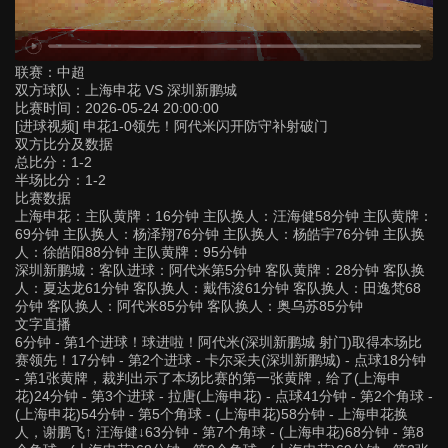
联赛：
中超
双方球队：
上海申花 VS 深圳新鹏城
比赛时间：
2026-05-24 20:00:00
[进球视频] 申花1-0领先！阿代米闪开防守补射破门
双方比分及数据
总比分：1-2
半场比分：1-2
比赛数据
上海申花：主队黄牌：16分钟 主队换人：汪海健58分钟 主队黄牌：
69分钟 主队换人：杨泽翔76分钟 主队换人：杨皓宇76分钟 主队换
人：徐皓阳88分钟 主队黄牌：95分钟
深圳新鹏城：客队进球：阿代米第5分钟 客队黄牌：28分钟 客队换
人：夏达龙61分钟 客队换人：戴伟浚61分钟 客队换人：田逸梵68
分钟 客队换人：阿代米85分钟 客队换人：奥乌苏85分钟
文字直播
6分钟 - 第1个进球！球进啦！阿代米(深圳新鹏城 射门)取得本场比
赛领先！17分钟 - 第2个进球 - 卡尔采夫(深圳新鹏城) - 点球18分钟
- 第1张黄牌，裁判出示了本场比赛的第一张黄牌，给了(上海申
花)24分钟 - 第3个进球 - 拉唐(上海申花) - 点球41分钟 - 第2个角球 -
(上海申花)54分钟 - 第5个角球 - (上海申花)58分钟 - 上海申花换
人，谢鹏飞↑ 汪海健↓63分钟 - 第7个角球 - (上海申花)68分钟 - 第8