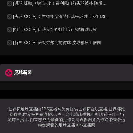
[进球-咪咕] 精准进攻！费利佩门前头球被扑 随后补射破门
[头球-CCTV] 哈兰德接瑟洛特传球头球射门 被门将没收
[打门-CCTV] 伊萨克穿裆打门 迈尼昂将球没收
[解围-CCTV] 萨默维尔门前传球 皮球被后卫解围
足球新闻
世界杯足球直播由JRS直播网为你提供世界杯在线直播,世界杯比
赛直播,世界杯免费直播,只需一台电脑或手机即可观看任何一场
足球直播,我们立志成为最佳的足球高清直播网并为球迷带来舒适
稳定观看的足球直播JRS直播网