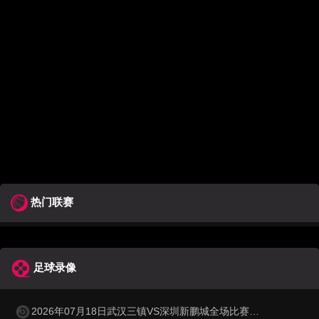
热门联赛
足球录像
2026年07月18日武汉三镇VS深圳新鹏城全场比赛录像回放